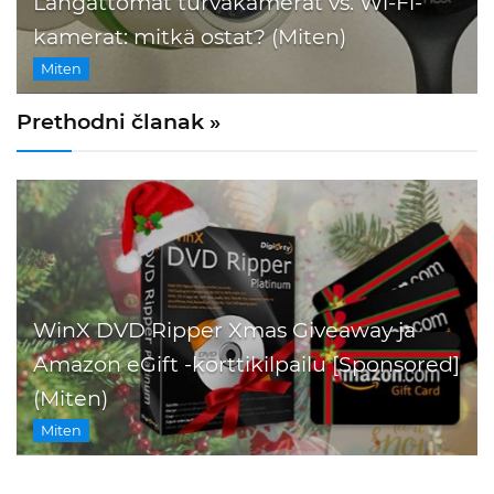
Langattomat turvakamerat vs. Wi-Fi-
kamerat: mitkä ostat? (Miten)
Miten
Prethodni članak »
WinX DVD Ripper Xmas Giveaway ja
Amazon eGift -korttikilpailu [Sponsored]
(Miten)
Miten