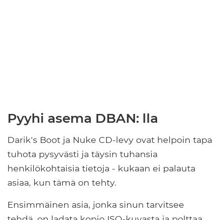
Pyyhi asema DBAN: lla
Darik's Boot ja Nuke CD-levy ovat helpoin tapa
tuhota pysyvästi ja täysin tuhansia
henkilökohtaisia ​​tietoja - kukaan ei palauta
asiaa, kun tämä on tehty.
Ensimmäinen asia, jonka sinun tarvitsee
tehdä, on ladata kopio ISO-kuvasta ja polttaa