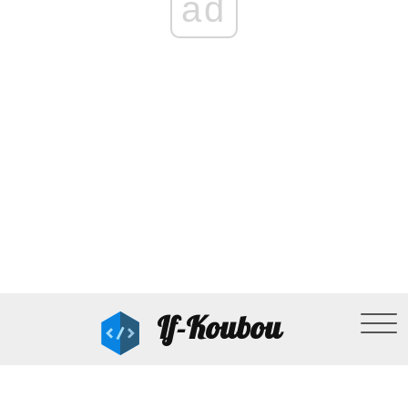
ad
If-Koubou