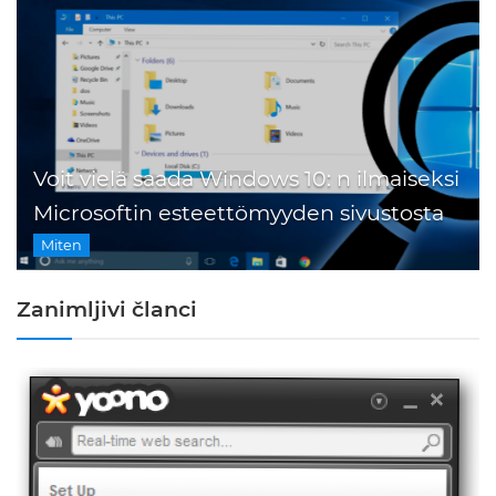
Voit vielä saada Windows 10: n ilmaiseksi
Microsoftin esteettömyyden sivustosta
Miten
Zanimljivi članci