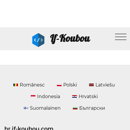
If-Koubou
Românesc
Polski
Latviešu
Indonesia
Hrvatski
Suomalainen
Български
hr.if-koubou.com