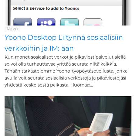
Miten
Yoono Desktop Liitynnä sosiaalisiin
verkkoihin ja IM: ään
Kun monet sosiaaliset verkot ja pikaviestipalvelut siellä,
se voi olla turhauttavaa yrittää seurata niitä kaikkia.
Tänään tarkastelemme Yoono-työpöytäsovellusta, jonka
avulla voit seurata sosiaalisia verkostoja ja pikaviestejäsi
yhdestä keskeisestä paikasta. Huomaa:...